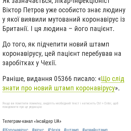
Як зазначається, лікар-інфекціоніст
Віктор Петров уже особисто знає людину
у якої виявили мутований коронавірус із
Британії. І ця людина – його пацієнт.
До того, як підчепити новий штамп
коронавірусу, цей пацієнт перебував на
заробітках у Чехії.
Раніше, видання 05366 писало: «
Що слід
знати про новий штамп коронавірусу
».
Якщо ви помітили помилку, виділіть необхідний текст і натисніть Ctrl + Enter, щоб
повідомити про це редакцію
Телеграм-канал «Інсайдер UA»
#Коронавірус
#вірус
#Чехія
#штамп
#новийштамп