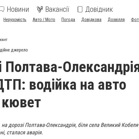
Новини
Вакансії
Довідник
Нерухомість
Авто / Мото
Погода
Довідкова
Дозвілля
Фот
кювет
дійне джерело
і Полтава-Олександрі
ДТП: водійка на авто
в кювет
 на дорозі Полтава-Олександрія, біля села Великий Кобеля
і, сталася аварія.