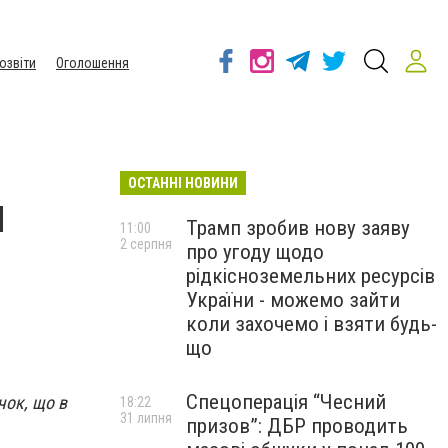
озвіти
Оголошення
ОСТАННІ НОВИНИ
я
Трамп зробив нову заяву
11:00
2 серпня
про угоду щодо
рідкісноземельних ресурсів
України - можемо зайти
коли захочемо і взяти будь-
що
Спецоперація “Чесний
чок, що в
18:22
31 липня
призов”: ДБР проводить