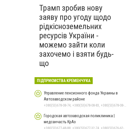
Трамп зробив нову
заяву про угоду щодо
рідкісноземельних
ресурсів України -
можемо зайти коли
захочемо і взяти будь-
що
ПІДПРИЄМСТВА КРЕМЕНЧУКА
Управление пенсионного фонда Украины в
Автозаводском районе
+380(53)678-08-74, +380(53)678-08-83, +380(53)678-08-41, +380(53)678-08-86, +380(53)678-09-05
Городская автозаводская поликлиника |
медсанчасть КрАз
+380(53)677-48-88, +380(53)677-32-74, +380(53)676-62-99, +380536766187