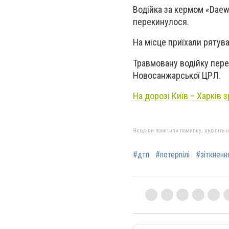
Водійка за кермом «Daew
перекинулося.
На місце приїхали рятув
Травмовану водійку пере
Новосанжарської ЦРЛ.
На дорозі Київ – Харків
Якщо ви помітили помилку, виділіть нео
#дтп
#потерпілі
#зіткненн