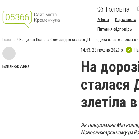
Головна
Афіша
Карта міста
Питання-відповідь
Головна
На дорозі Полтава-Олександрія сталася ДТП: водійка на авто злетіла в 
14:53, 23 грудня 2020 р.
На
На дороз
Близнюк Анна
сталася 
злетіла 
Як повідомляє Магнолія,
Новосанжарському район