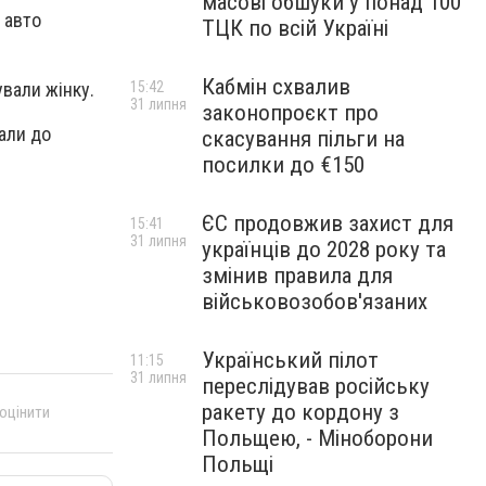
масові обшуки у понад 100
 авто
ТЦК по всій Україні
Кабмін схвалив
15:42
вали жінку.
31 липня
законопроєкт про
али до
скасування пільги на
посилки до €150
ЄС продовжив захист для
15:41
31 липня
українців до 2028 року та
змінив правила для
військовозобов'язаних
Український пілот
11:15
31 липня
переслідував російську
ракету до кордону з
 оцінити
Польщею, - Міноборони
Польщі