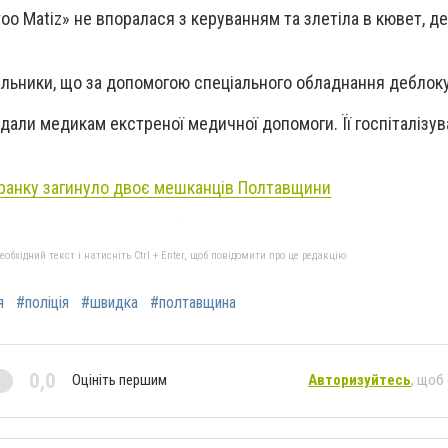
oo Matiz» не впоралася з керуванням та злетіла в кювет, де
альники, що за допомогою спеціального обладнання деблоку
дали медикам екстреної медичної допомоги. Її госпіталізув
 зранку загинуло двоє мешканців Полтавщини
бхідний текст і натисніть Ctrl + Enter, щоб повідомити про це редакцію
я
#поліція
#швидка
#полтавщина
0,0
Оцініть першим
Авторизуйтесь
, щоб