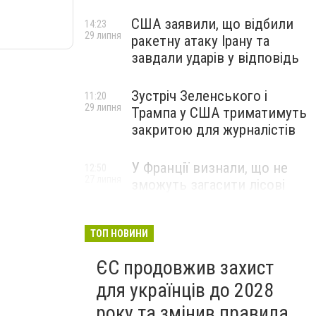
США заявили, що відбили
14:23
29 липня
ракетну атаку Ірану та
завдали ударів у відповідь
Зустріч Зеленського і
11:20
29 липня
Трампа у США триматимуть
закритою для журналістів
У Франції визнали, що не
12:50
27 липня
зможуть загасити лісові
пожежі біля Бордо до осені
ТОП НОВИНИ
ЄС продовжив захист
для українців до 2028
року та змінив правила