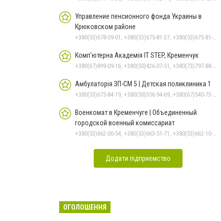
Управление пенсионного фонда Украины в
Крюковском районе
+380(53)678-09-01, +380(53)675-81-37, +380(53)675-81-32, +380(53)675-81-40, +380(53)675-81-33, +380(53)675-81-38, +380(53)675-81-31, +380(53)678-08-87
Комп'ютерна Академія IT STEP, Кременчук
+380(67)899-09-16, +380(50)426-07-51, +380(73)797-88-17
Амбулаторія ЗП-СМ 5 | Детская поликлиника 1
+380(53)675-84-19, +380(50)356-94-69, +380(67)540-73-87
Военкомат в Кременчуге | Объединенный
городской военный комиссариат
+380(53)662-00-54, +380(53)663-51-71, +380(53)662-10-35
Додати підприємство
ОГОЛОШЕННЯ