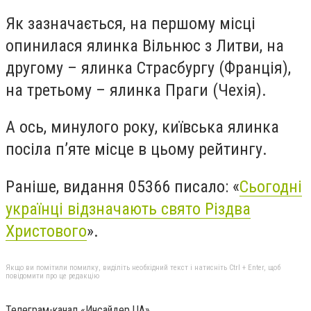
Як зазначається, на першому місці
опинилася ялинка Вільнюс з Литви, на
другому – ялинка Страсбургу (Франція),
на третьому – ялинка Праги (Чехія).
А ось, минулого року, київська ялинка
посіла п’яте місце в цьому рейтингу.
Раніше, видання 05366 писало: «
Сьогодні
українці відзначають свято Різдва
Христового
».
Якщо ви помітили помилку, виділіть необхідний текст і натисніть Ctrl + Enter, щоб
повідомити про це редакцію
Телеграм-канал «Инсайдер UA»