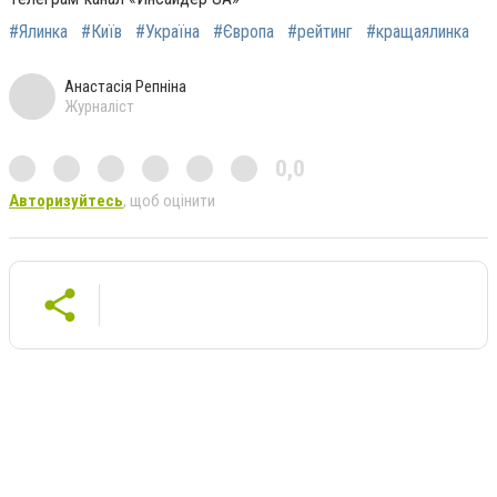
#Ялинка
#Київ
#Україна
#Європа
#рейтинг
#кращаялинка
Анастасія Репніна
Журналіст
0,0
Авторизуйтесь
, щоб оцінити