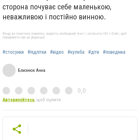
сторона почуває себе маленькою,
неважливою і постійно винною.
Якщо ви помітили помилку, виділіть необхідний текст і натисніть Ctrl + Enter, щоб
повідомити про це редакцію
#стосунки
#підлітки
#відео
#кулеба
#діти
#поведінка
Близнюк Анна
0,0
Авторизуйтесь
, щоб оцінити