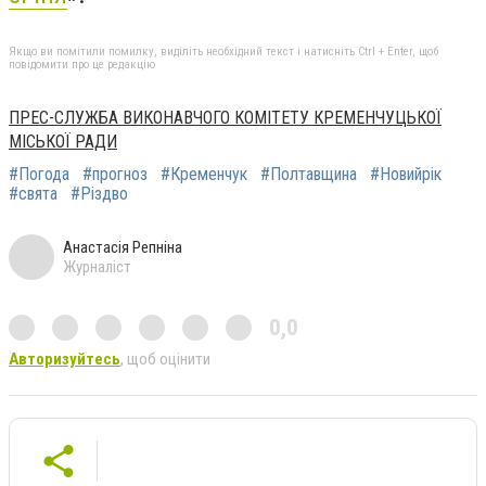
Якщо ви помітили помилку, виділіть необхідний текст і натисніть Ctrl + Enter, щоб
повідомити про це редакцію
ПРЕС-СЛУЖБА ВИКОНАВЧОГО КОМІТЕТУ КРЕМЕНЧУЦЬКОЇ
МІСЬКОЇ РАДИ
#Погода
#прогноз
#Кременчук
#Полтавщина
#Новийрік
#свята
#Різдво
Анастасія Репніна
Журналіст
0,0
Авторизуйтесь
, щоб оцінити