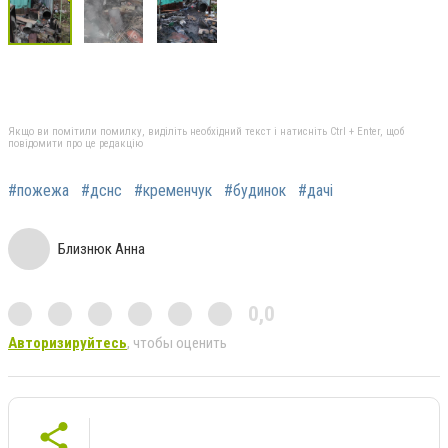
Якщо ви помітили помилку, виділіть необхідний текст і натисніть Ctrl + Enter, щоб
повідомити про це редакцію
#пожежа
#дснс
#кременчук
#будинок
#дачі
Близнюк Анна
0,0
Авторизируйтесь
, чтобы оценить