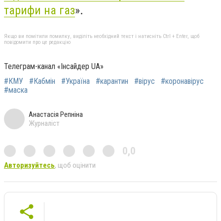
тарифи на газ
».
Якщо ви помітили помилку, виділіть необхідний текст і натисніть Ctrl + Enter, щоб
повідомити про це редакцію
Телеграм-канал «Інсайдер UA»
#КМУ
#Кабмін
#Україна
#карантин
#вірус
#коронавірус
#маска
Анастасія Репніна
Журналіст
0,0
Авторизуйтесь
, щоб оцінити