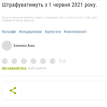
Штрафуватимуть з 1 червня 2021 року.
Якщо ви помітили помилку, виділіть необхідний текст і натисніть Ctrl + Enter, щоб
повідомити про це редакцію
#штрафи
#кондиціонери
#депутати
#законопроєкт
Близнюк Анна
0,0
Авторизуйтесь
, щоб оцінити