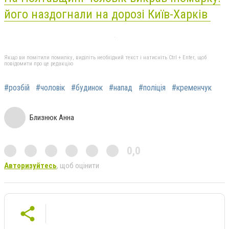
його наздогнали на дорозі Київ-Харків
Якщо ви помітили помилку, виділіть необхідний текст і натисніть Ctrl + Enter, щоб
повідомити про це редакцію
#розбій
#чоловік
#будинок
#напад
#поліція
#кременчук
Близнюк Анна
0,0
Авторизуйтесь
, щоб оцінити