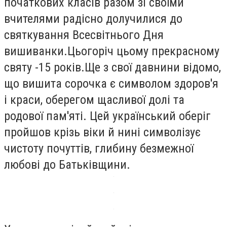
початкових класів разом зі своїми
вчителями радісно долучилися до
святкування Всесвітнього Дня
вишиванки.Цьогоріч цьому прекрасному
святу -15 років.Ще з свої давнини відомо,
що вишита сорочка є символом здоров'я
і краси, оберегом щасливої долі та
родової пам'яті. Цей український оберіг
пройшов крізь віки й нині символізує
чистоту почуттів, глибину безмежної
любові до Батьківщини.