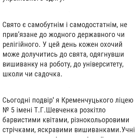
Свято є самобутнім і самодостатнім, не
прив’язане до жодного державного чи
релігійного. У цей день кожен охочий
може долучитись до свята, одягнувши
вишиванку на роботу, до університету,
школи чи садочка.
Сьогодні подвір' я Кременчуцького ліцею
№ 5 імені Т.Г.Шевченка розкітло
барвистими квітами, різнокольоровими
стрічками, яскравими вишиванками.Учні