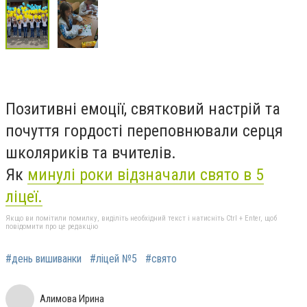
Позитивні емоції, святковий настрій та
почуття гордості переповнювали серця
школяриків та вчителів.
Як
минулі роки відзначали свято в 5
ліцеї.
Якщо ви помітили помилку, виділіть необхідний текст і натисніть Ctrl + Enter, щоб
повідомити про це редакцію
#день вишиванки
#ліцей №5
#свято
Алимова Ирина