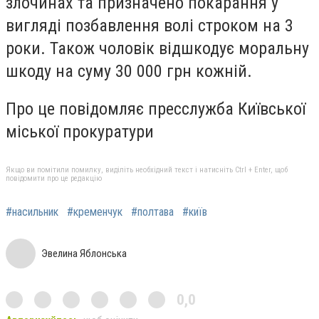
злочинах та призначено покарання у
вигляді позбавлення волі строком на 3
роки. Також чоловік відшкодує моральну
шкоду на суму 30 000 грн кожній.
Про це повідомляє пресслужба Київської
міської прокуратури
Якщо ви помітили помилку, виділіть необхідний текст і натисніть Ctrl + Enter, щоб
повідомити про це редакцію
#насильник
#кременчук
#полтава
#київ
Эвелина Яблонська
0,0