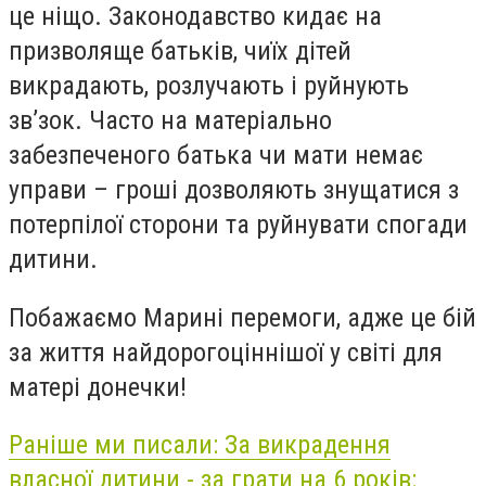
це ніщо. Законодавство кидає на
призволяще батьків, чиїх дітей
викрадають, розлучають і руйнують
зв’зок. Часто на матеріально
забезпеченого батька чи мати немає
управи – гроші дозволяють знущатися з
потерпілої сторони та руйнувати спогади
дитини.
Побажаємо Марині перемоги, адже це бій
за життя найдорогоціннішої у світі для
матері донечки!
Раніше ми писали:
За викрадення
власної дитини - за грати на 6 років: