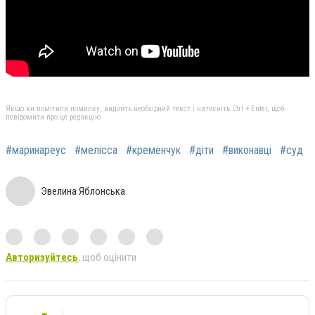
Якщо ви помітили помилку, виділіть необхідний текст і натисніть Ctrl + Enter, щоб
повідомити про це редакцію
#маринареус
#мелісса
#кременчук
#діти
#виконавці
#суд
Эвелина Яблонська
Авторизуйтесь
, щоб оцінити