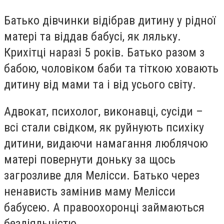
Батько дівчинки відібрав дитину у рідної
матері та віддав бабусі, як ляльку.
Крихітці наразі 5 років. Батько разом з
бабою, чоловіком баби та тіткою ховають
дитину від мами та і від усього світу.
Адвокат, психолог, виконавці, сусіди –
всі стали свідком, як руйнують психіку
дитини, видаючи намагання люблячою
матері повернути доньку за щось
загрозливе для Мелісси. Батько через
ненависть замінив маму Мелісси
бабусею. А правоохоронці займаються
бездіяльністю.