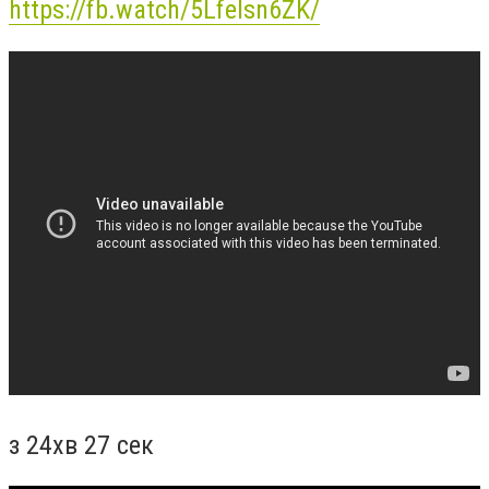
https://fb.watch/5Lfelsn6ZK/
з 24хв 27 сек