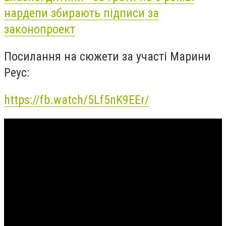
нардепи збирають підписи за
законопроект
Посилання на сюжети за участі Марини
Реус:
https://fb.watch/5Lf5nK9EEr/