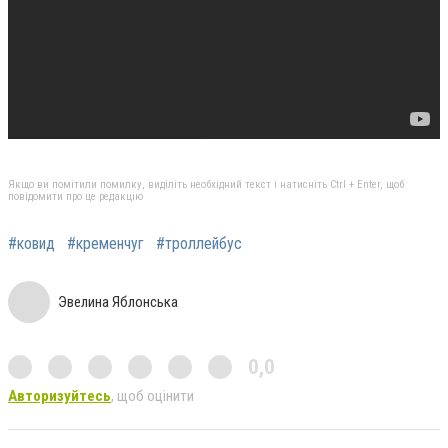
Якщо ви помітили помилку, виділіть необхідний текст і натисніть Ctrl + Enter, щоб
повідомити про це редакцію
#ковид
#кременчуг
#троллейбус
Эвелина Яблонська
0,0
Авторизуйтесь
, щоб оцінити