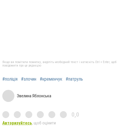
Якщо ви помітили помилку, виділіть необхідний текст і натисніть Ctrl + Enter, щоб
повідомити про це редакцію
#поліція
#злочин
#кременчук
#патруль
Эвелина Яблонська
0,0
Авторизуйтесь
, щоб оцінити