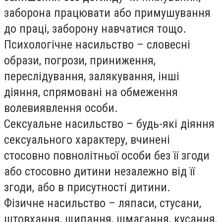
заборона працювати або примушування
до праці, заборону навчатися тощо.
Психологічне насильство – словесні
образи, погрози, приниження,
переслідування, залякування, інші
діяння, спрямовані на обмеження
волевиявлення особи.
Сексуальне насильство – будь-які діяння
сексуального характеру, вчинені
стосовно повнолітньої особи без її згоди
або стосовно дитини незалежно від її
згоди, або в присутності дитини.
Фізичне насильство – ляпаси, стусани,
штовхання, щипання, шмагання, кусання,