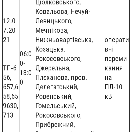
Ціолковського,
Ковальова, Нечуй-
12.0
Левицького,
7.20
Мечнікова,
21
Нижньовартівська,
операти
Козацька,
вні
06:0
Рокосовського,
переми
0-
ТП-6
Джерельна,
кання
18:0
56,
Плєханова, пров.
на
0
657,6
Делегатський,
ПЛ-10
58,65
Ровенський,
кВ
9630,
Гомельський,
713
Рокосовського,
Прибрежний,