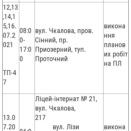
12,13
,14,1
5,16.
викона
08:0
вул. Чкалова, пров.
07.2
ння
0-
Сінний, пр.
021
планов
17:0
Приозерний, туп.
их робіт
0
Проточний
на ПЛ
ТП-4
7
Ліцей-інтернат № 21,
вул. Чкалова,
13.0
217
7.20
вул. Лізи
викона