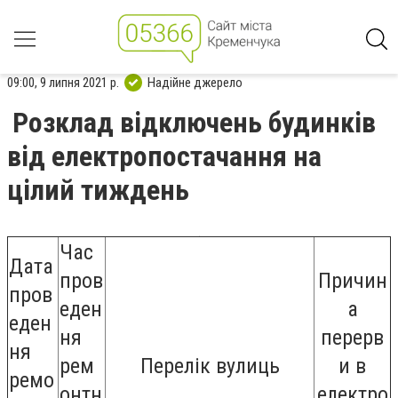
09:00, 9 липня 2021 р.
Надійне джерело
Розклад відключень будинків
від електропостачання на
цілий тиждень
Час
Дата
пров
Причин
пров
еден
а
еден
ня
перерв
ня
рем
Перелік вулиць
и в
ремо
онтн
електро