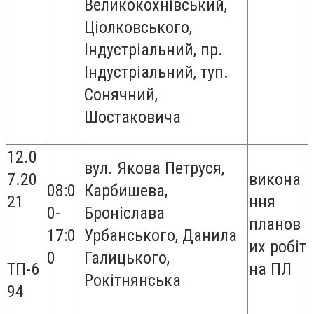
Великокохнівський,
Ціолковського,
Індустріальний, пр.
Індустріальний, туп.
Сонячний,
Шостаковича
12.0
вул. Якова Петруся,
7.20
викона
08:0
Карбишева,
21
ння
0-
Броніслава
планов
17:0
Урбанського, Данила
их робіт
0
Галицького,
ТП-6
на ПЛ
Рокітнянська
94