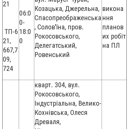
21
Козацька, Джерельна,
викона
06:0
Спасопреображенська
ння
0-
, Солов'їна, пров.
планов
ТП-6
18:0
Рокосовського,
их робіт
21,
0
Делегатський,
на ПЛ
667,7
Ровенський
09,
724
кварт. 304, вул.
Рокосовського,
Індустріальна, Велико-
Кохнівська, Олеся
Древаля,