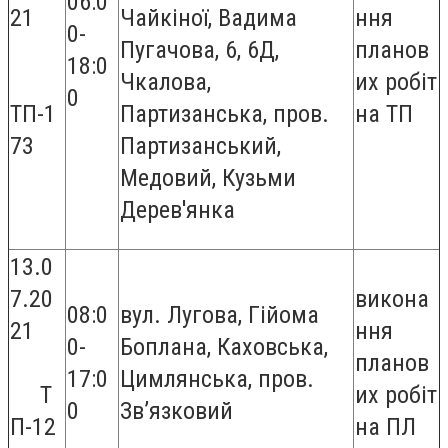
06:0
21
Чайкіної, Вадима
ння
0-
Пугачова, 6, 6Д,
планов
18:0
Чкалова,
их робіт
0
ТП-1
Партизанська, пров.
на ТП
73
Партизанський,
Медовий, Кузьми
Дерев'янка
13.0
7.20
викона
08:0
вул. Лугова, Гійома
21
ння
0-
Боплана, Каховська,
планов
17:0
Цимлянська, пров.
Т
их робіт
0
Зв’язковий
П-12
на ПЛ