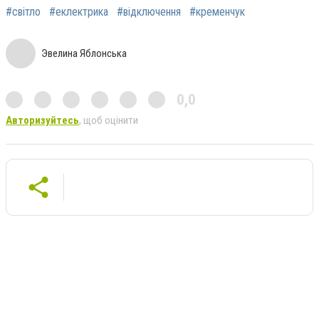
#світло
#еклектрика
#відключення
#кременчук
Эвелина Яблонська
0,0
Авторизуйтесь
, щоб оцінити