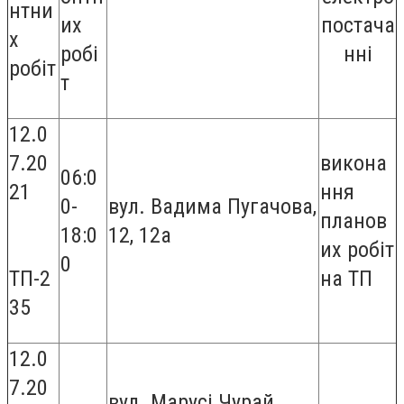
нтни
их
постача
х
робі
нні
робіт
т
12.0
7.20
викона
06:0
21
ння
0-
вул. Вадима Пугачова,
планов
18:0
12, 12а
их робіт
0
ТП-2
на ТП
35
12.0
7.20
вул. Марусі Чурай,