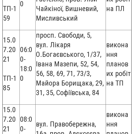
0
ТП-1
Чайкіної, Вишневий,
на ПЛ
59
Мисливський
просп. Свободи, 5,
15.0
вул. Лікаря
викона
7.20
06:0
О.Богаєвського, 1/37,
ння
21
0-
Івана Мазепи, 52, 54,
планов
18:0
56, 58, 69, 71, 73/3,
их робіт
ТП-1
0
Майора Борищака, 29,
на ТП
85
31, 35, Софіївська, 84
15.0
викона
7.20
08:0
вул. Правобережна,
ння
21
0-
16а, пров. Алєксєєва,
планов