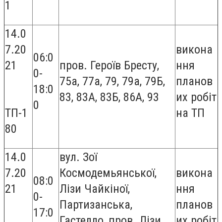
1
14.0
7.20
викона
06:0
21
пров. Героїв Бресту,
ння
0-
75а, 77а, 79, 79а, 79Б,
планов
18:0
83, 83А, 83Б, 86А, 93
их робіт
0
ТП-1
на ТП
80
14.0
вул. Зої
7.20
Космодемьянської,
викона
08:0
21
Лізи Чайкіної,
ння
0-
Партизанська,
планов
17:0
Гастелло, пров. Лізи
их робіт