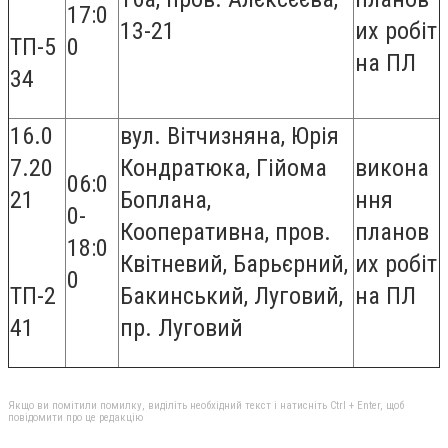
17:0
13-21
их робіт
ТП-5
0
на ПЛ
34
16.0
вул. Вітчизняна, Юрія
7.20
Кондратюка, Гійома
викона
06:0
21
Боплана,
ння
0-
Кооперативна, пров.
планов
18:0
Квітневий, Барьєрний,
их робіт
0
ТП-2
Бакинський, Луговий,
на ПЛ
41
пр. Луговий
Якщо ви помітили помилку, виділіть необхідний текст і натисніть Ctrl + Enter, щоб
повідомити про це редакцію