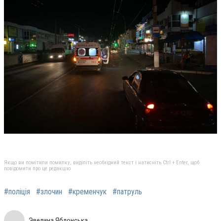
Якщо ви помітили помилку, виділіть необхідний текст і натисніть Ctrl + Enter, щоб
повідомити про це редакцію
#поліція
#злочин
#кременчук
#патруль
Эвелина Яблонська