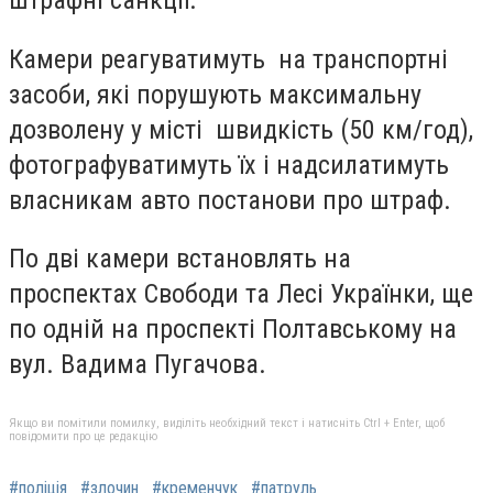
штрафні санкції.
Камери реагуватимуть на транспортні
засоби, які порушують максимальну
дозволену у місті швидкість (50 км/год),
фотографуватимуть їх і надсилатимуть
власникам авто постанови про штраф.
По дві камери встановлять на
проспектах Свободи та Лесі Українки, ще
по одній на проспекті Полтавському на
вул. Вадима Пугачова.
Якщо ви помітили помилку, виділіть необхідний текст і натисніть Ctrl + Enter, щоб
повідомити про це редакцію
#поліція
#злочин
#кременчук
#патруль