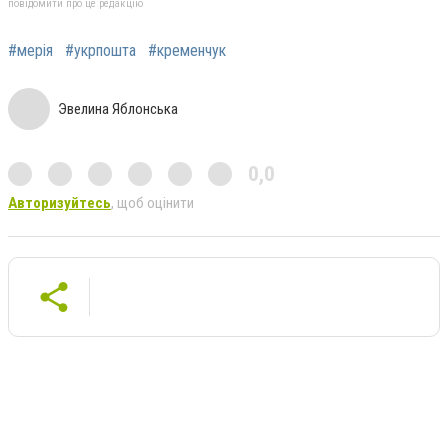
повідомити про це редакцію
#мерія
#укрпошта
#кременчук
Эвелина Яблонська
0,0
Авторизуйтесь
, щоб оцінити