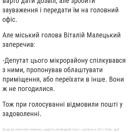
варто дати дозвіл, але зробити
зауваження і передати їм на головний
офіс.
Але міський голова Віталій Малецький
заперечив:
-
Депутат цього мікрорайону спілкувався
з ними, пропонував облаштувати
приміщення, або переїхати в інше. Вони
ж не погодилися.
Тож при голосуванні відмовили пошті у
задоволенні.
Якщо ви помітили помилку, виділіть необхідний текст і натисніть Ctrl + Enter, щоб