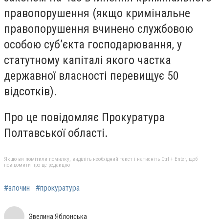
правопорушення (якщо кримінальне
правопорушення вчинено службовою
особою суб’єкта господарювання, у
статутному капіталі якого частка
державної власності перевищує 50
відсотків).
Про це повідомляє Прокуратура
Полтавської області.
Якщо ви помітили помилку, виділіть необхідний текст і натисніть Ctrl + Enter, щоб
повідомити про це редакцію
#злочин
#прокуратура
Эвелина Яблонська