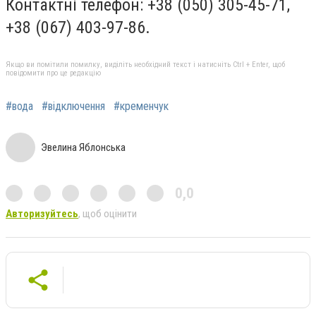
Контактні телефон: +38 (050) 305-45-71,
+38 (067) 403-97-86.
Якщо ви помітили помилку, виділіть необхідний текст і натисніть Ctrl + Enter, щоб
повідомити про це редакцію
#вода
#відключення
#кременчук
Эвелина Яблонська
0,0
Авторизуйтесь
, щоб оцінити