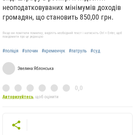
неоподатковуваних мінімумів доходів
громадян, що становить 850,00 грн.
Якщо ви помітили помилку, виділіть необхідний текст і натисніть Ctrl + Enter, щоб
повідомити про це редакцію
#поліція
#злочин
#кременчук
#патруль
#суд
Эвелина Яблонська
0,0
Авторизуйтесь
, щоб оцінити