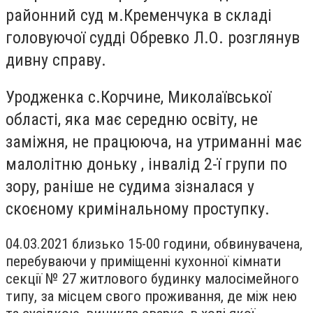
районний суд м.Кременчука в складі
головуючої судді Обревко Л.О. розглянув
дивну справу.
Уродженка с.Корчине, Миколаївської
області, яка має середню освіту, не
заміжня, не працююча, на утриманні має
малолітню доньку , інвалід 2-ї групи по
зору, раніше не судима зізналася у
скоєному кримінальному проступку.
04.03.2021 близько 15-00 години, обвинувачена,
перебуваючи у приміщенні кухонної кімнати
секції № 27 житлового будинку малосімейного
типу, за місцем свого проживання, де між нею