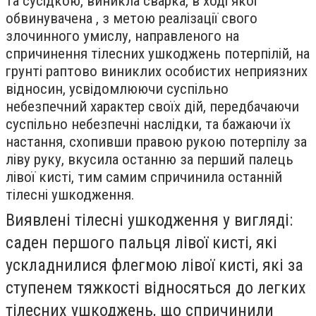
та сусідкою, виникла сварка, в ході якої
обвинувачена , з метою реалізації свого
злочинного умислу, направленого на
спричинення тілесних ушкоджень потерпілій, на
грунті раптово виниклих особистих неприязних
відносин, усвідомлюючи суспільно
небезпечний характер своїх дій, передбачаючи
суспільно небезпечні наслідки, та бажаючи їх
настання, схопивши правою рукою потерпілу за
ліву руку, вкусила останню за перший палець
лівої кисті, тим самим спричинила останній
тілесні ушкодження.
Виявлені тілесні ушкодження у вигляді:
саден першого пальця лівої кисті, які
ускладнилися флегмою лівої кисті, які за
ступенем тяжкості відносяться до легких
тілесних ушкоджень, що спричинили