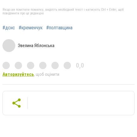
Якщо ви помітили помилку, виділіть необхідний текст і натисніть Ctrl + Enter, щоб
повідомити про це редакцію
#дснс
#кременчук
#полтавщина
Эвелина Яблонська
0,0
Авторизуйтесь
, щоб оцінити