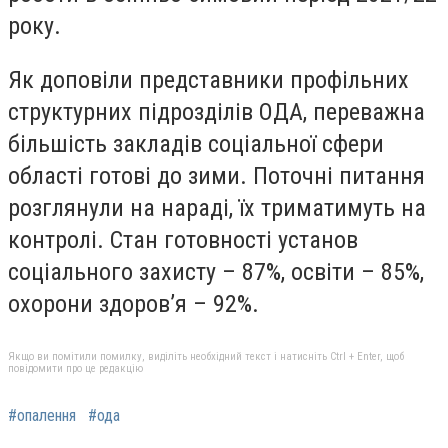
року.
Як доповіли представники профільних
структурних підрозділів ОДА, переважна
більшість закладів соціальної сфери
області готові до зими. Поточні питання
розглянули на нараді, їх триматимуть на
контролі. Стан готовності установ
соціального захисту – 87%, освіти – 85%,
охорони здоров’я – 92%.
Якщо ви помітили помилку, виділіть необхідний текст і натисніть Ctrl + Enter, щоб
повідомити про це редакцію
#опалення
#ода