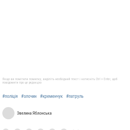
Якщо ви помітили помилку, виділіть необхідний текст і натисніть Ctrl + Enter, щоб
повідомити про це редакцію
#поліція
#злочин
#кременчук
#патруль
Эвелина Яблонська