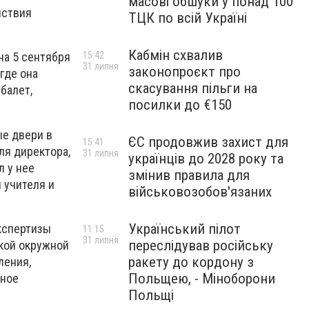
масові обшуки у понад 100
йствия
ТЦК по всій Україні
Кабмін схвалив
15:42
на 5 сентября
31 липня
законопроєкт про
где она
скасування пільги на
балет,
посилки до €150
ые двери в
ЄС продовжив захист для
15:41
ля директора,
31 липня
українців до 2028 року та
л у нее
змінив правила для
 учителя и
військовозобов'язаних
Український пілот
экспертизы
11:15
31 липня
переслідував російську
кой окружной
ракету до кордону з
ления,
Польщею, - Міноборони
нное
Польщі