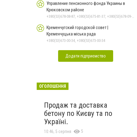
Управление пенсионного фонда Украины в
Крюковском районе
+380(53)678-08-87, +380(53)675-81-37, +380(53)678-09-01, +380(53)675-81-32, +380(53)675-81-40, +380(53)675-81-33, +380(53)675-81-38, +380(53)675-81-31
Кременчугский городской совет |
Кременчуцька міська рада
+380(53)673-00-34, +380(53)673-00-34
Додати підприємство
ОГОЛОШЕННЯ
Продаж та доставка
бетону по Києву та по
Україні.
5
10:46, 5 серпня