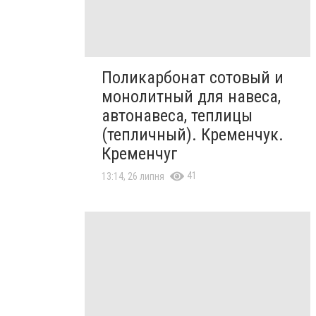
Поликарбонат сотовый и
монолитный для навеса,
автонавеса, теплицы
(тепличный). Кременчук.
Кременчуг
41
13:14, 26 липня