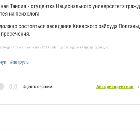
нная Таисия - студентка Национального университета граж
тся на психолога.
должно состояться заседание Киевского райсуда Полтавы,
 пресечения.
бхідний текст і натисніть Ctrl + Enter, щоб повідомити про це редакцію
чук
#патруль
0,0
Оцініть першим
Авторизируйтесь
, ч