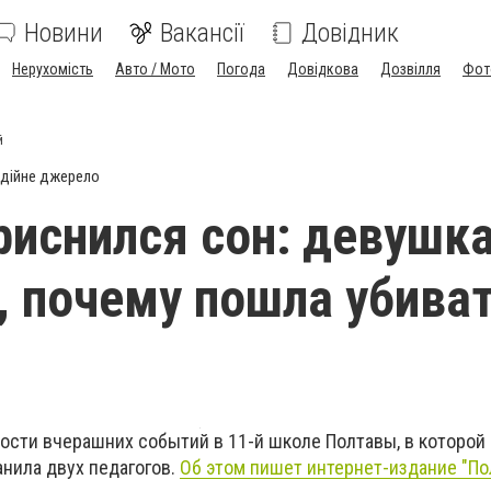
Новини
Вакансії
Довідник
Нерухомість
Авто / Мото
Погода
Довідкова
Дозвілля
Фот
й
дійне джерело
риснился сон: девушк
, почему пошла убива
ости вчерашних событий в 11-й школе Полтавы, в которой
анила двух педагогов.
Об этом пишет интернет-издание "П