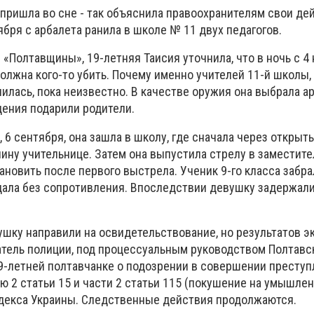
 пришла во сне - так объяснила правоохранителям свои де
ября с арбалета ранила в школе № 11 двух педагогов.
«Полтавщины», 19-летняя Таисия уточнила, что в ночь с 4 
должна кого-то убить. Почему именно учителей 11-й школы, 
лась, пока неизвестно. В качестве оружия она выбрала ар
дения подарили родители.
, 6 сентября, она зашла в школу, где сначала через открыт
ину учительнице. Затем она выпустила стрелу в заместите
ановить после первого выстрела. Ученик 9-го класса забра
тдала без сопротивления. Впоследствии девушку задержали
ушку направили на освидетельствование, но результатов 
атель полиции, под процессуальным руководством Полтавс
9-летней полтавчанке о подозрении в совершении преступ
ю 2 статьи 15 и части 2 статьи 115 (покушение на умышле
одекса Украины. Следственные действия продолжаются.