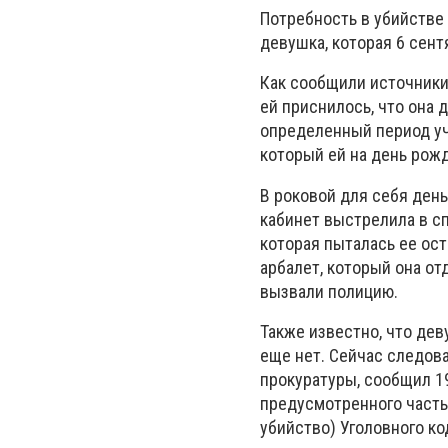
Потребность в убийстве
девушка, которая 6 сент
Как сообщили источники 
ей приснилось, что она 
определенный период учи
который ей на день рож
В роковой для себя день
кабинет выстрелила в сп
которая пыталась ее ост
арбалет, который она о
вызвали полицию.
Также известно, что дев
еще нет. Сейчас следов
прокуратуры, сообщил 1
предусмотренного часть
убийство) Уголовного к