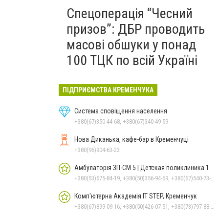
Спецоперація “Чесний
призов”: ДБР проводить
масові обшуки у понад
100 ТЦК по всій Україні
ПІДПРИЄМСТВА КРЕМЕНЧУКА
Система сповіщення населення
+380(67)350-44-68, +380(67)340-49-59
Нова Диканька, кафе-бар в Кременчуці
+380(96)904-63-23
Амбулаторія ЗП-СМ 5 | Детская поликлиника 1
+380(53)675-84-19, +380(50)356-94-69, +380(67)540-73-87
Комп'ютерна Академія IT STEP, Кременчук
+380(67)899-09-16, +380(50)426-07-51, +380(73)797-88-17