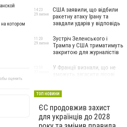
данской
США заявили, що відбили
14:23
29 липня
ракетну атаку Ірану та
завдали ударів у відповідь
 на котором
Зустріч Зеленського і
11:20
29 липня
Трампа у США триматимуть
закритою для журналістів
У Франції визнали, що не
12:50
27 липня
зможуть загасити лісові
тобы оценить
пожежі біля Бордо до осені
ТОП НОВИНИ
ЄС продовжив захист
для українців до 2028
року та змінив правила