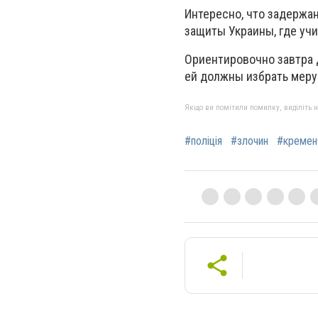
Интересно, что задержа
защиты Украины, где учи
Ориентировочно завтра 
ей должны избрать меру
Якщо ви помітили помилку, виділіть нео
#поліція
#злочин
#кремен