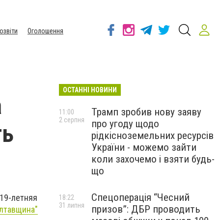
озвіти
Оголошення
ОСТАННІ НОВИНИ
а
Трамп зробив нову заяву
11:00
2 серпня
про угоду щодо
ть
рідкісноземельних ресурсів
України - можемо зайти
коли захочемо і взяти будь-
що
Спецоперація “Чесний
 19-летняя
18:22
31 липня
призов”: ДБР проводить
олтавщина"