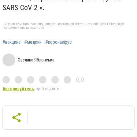
SARS-CoV-2
».
Якщо ви помітили помилку, виділіть необхідний текст і натисніть Ctrl + Enter, щоб
повідомити про це редакцію
#вакцина
#медики
#коронавірус
Эвелина Яблонська
0,0
Авторизуйтесь
, щоб оцінити