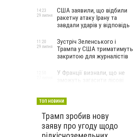
США заявили, що відбили
14:23
29 липня
ракетну атаку Ірану та
завдали ударів у відповідь
Зустріч Зеленського і
11:20
29 липня
Трампа у США триматимуть
закритою для журналістів
У Франції визнали, що не
12:50
27 липня
зможуть загасити лісові
пожежі біля Бордо до осені
ТОП НОВИНИ
Трамп зробив нову
заяву про угоду щодо
рідкісноземельних