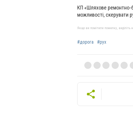
КП «Шляхове ремонтно-бу
можливості, скерувати р
Якщо ви помітили помилку, виділіть нео
#дорога
#рух