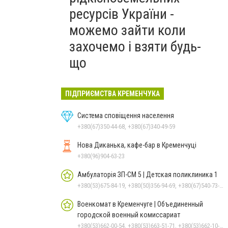
ресурсів України -
можемо зайти коли
захочемо і взяти будь-
що
ПІДПРИЄМСТВА КРЕМЕНЧУКА
Система сповіщення населення
+380(67)350-44-68, +380(67)340-49-59
Нова Диканька, кафе-бар в Кременчуці
+380(96)904-63-23
Амбулаторія ЗП-СМ 5 | Детская поликлиника 1
+380(53)675-84-19, +380(50)356-94-69, +380(67)540-73-87
Военкомат в Кременчуге | Объединенный
городской военный комиссариат
+380(53)662-00-54, +380(53)663-51-71, +380(53)662-10-35