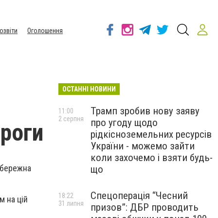
озвіти
Оголошення
ОСТАННІ НОВИНИ
Трамп зробив нову заяву
11:00
2 серпня
про угоду щодо
ороги
рідкісноземельних ресурсів
України - можемо зайти
коли захочемо і взяти будь-
абережна
що
Спецоперація “Чесний
18:22
м на цій
31 липня
призов”: ДБР проводить