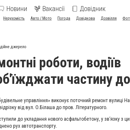
Новини
Вакансії
Довідник
Нерухомість
Авто / Мото
Погода
Довідкова
Дозвілля
Фот
дійне джерело
онтні роботи, водіїв
об'їжджати частину д
удівельне управління» виконує поточний ремонт вулиці Н
ідрізку від вул. О.Білаша до пров. Літературного.
тупили до укладання нового асфальтобетону, у зв’язку з ци
днено рух автотранспорту.