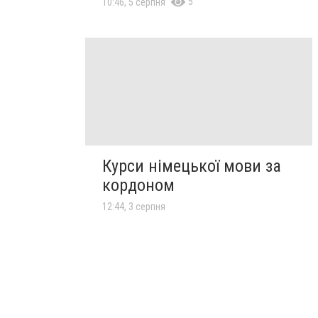
5
10:46, 5 серпня
Курси німецької мови за
кордоном
12:44, 3 серпня