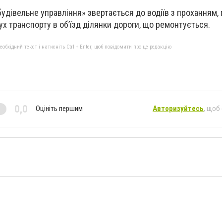
дівельне управління» звертається до водіїв з проханням, 
ух транспорту в об’їзд ділянки дороги, що ремонтується.
бхідний текст і натисніть Ctrl + Enter, щоб повідомити про це редакцію
0,0
Оцініть першим
Авторизуйтесь
, щоб