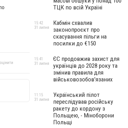
масові обшуки у понад 100
ТЦК по всій Україні
по
Кабмін схвалив
15:42
31 липня
законопроєкт про
скасування пільги на
посилки до €150
ЄС продовжив захист для
15:41
 оцінити
31 липня
українців до 2028 року та
змінив правила для
військовозобов'язаних
Український пілот
11:15
31 липня
переслідував російську
ракету до кордону з
Польщею, - Міноборони
Польщі