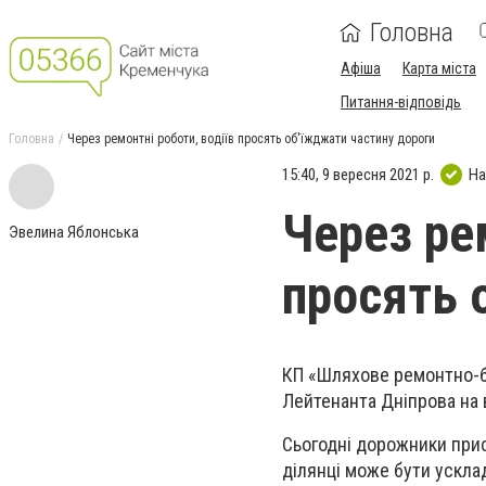
Головна
Афіша
Карта міста
Питання-відповідь
Головна
Через ремонтні роботи, водіїв просять об'їжджати частину дороги
15:40, 9 вересня 2021 р.
На
Через рем
Эвелина Яблонська
просять 
КП «Шляхове ремонтно-б
Лейтенанта Дніпрова на в
Сьогодні дорожники прис
ділянці може бути ускла