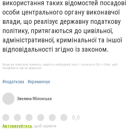
використання таких відомостей посадові
особи центрального органу виконавчої
влади, що реалізує державну податкову
політику, притягаються до цивільної,
адміністративної, кримінальної та іншої
відповідальності згідно із законом.
Якщо ви помітили помилку, виділіть необхідний текст і натисніть Ctrl + Enter, щоб
повідомити про це редакцію
#податкова
#кременчук
Эвелина Яблонська
0,0
Авторизуйтесь
, щоб оцінити