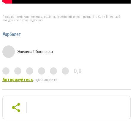
Якщо ви помітили помилку, виділіть необхідний текст і натисніть Ctrl + Enter, щоб
повідомити про це редакцію
#арбалет
Эвелина Яблонська
0,0
Авторизуйтесь
, щоб оцінити