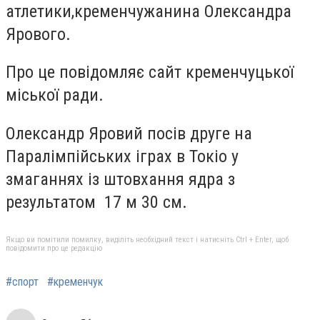
атлетики,
кременчужанина Олександра
Ярового
.
Про це повідомляє сайт кременчуцької
міської ради.
Олександр Яровий
посів друге
на
Паралімпійських іграх в Токіо
у
змаганнях із штовхання ядра з
результатом
17 м 30 см.
Якщо ви помітили помилку, виділіть необхідний текст і натисніть Ctrl + Enter, щоб
повідомити про це редакцію
#спорт
#кременчук