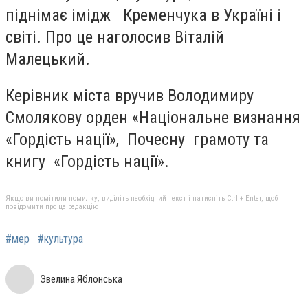
піднімає імідж Кременчука в Україні і
світі. Про це наголосив Віталій
Малецький.
Керівник міста вручив Володимиру
Смолякову орден «Національне визнання
«Гордість нації», Почесну грамоту та
книгу «Гордість нації».
Якщо ви помітили помилку, виділіть необхідний текст і натисніть Ctrl + Enter, щоб
повідомити про це редакцію
#мер
#культура
Эвелина Яблонська