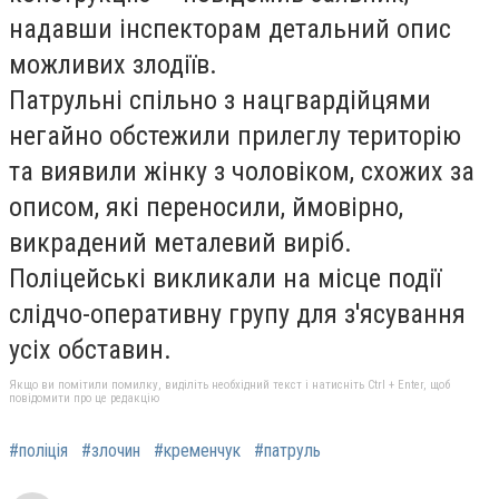
надавши інспекторам детальний опис
можливих злодіїв.
Патрульні спільно з нацгвардійцями
негайно обстежили прилеглу територію
та виявили жінку з чоловіком, схожих за
описом, які переносили, ймовірно,
викрадений металевий виріб.
Поліцейські викликали на місце події
слідчо-оперативну групу для з'ясування
усіх обставин.
Якщо ви помітили помилку, виділіть необхідний текст і натисніть Ctrl + Enter, щоб
повідомити про це редакцію
#поліція
#злочин
#кременчук
#патруль