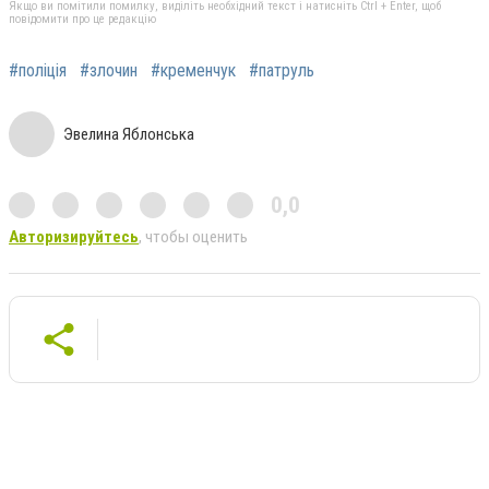
Якщо ви помітили помилку, виділіть необхідний текст і натисніть Ctrl + Enter, щоб
повідомити про це редакцію
#поліція
#злочин
#кременчук
#патруль
Эвелина Яблонська
0,0
Авторизируйтесь
, чтобы оценить