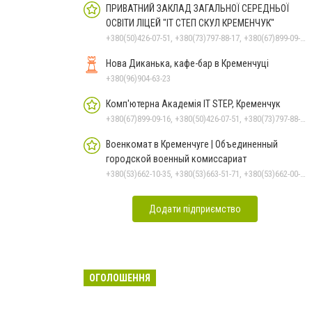
ПРИВАТНИЙ ЗАКЛАД ЗАГАЛЬНОЇ СЕРЕДНЬОЇ
ОСВІТИ ЛІЦЕЙ "ІТ СТЕП СКУЛ КРЕМЕНЧУК"
+380(50)426-07-51, +380(73)797-88-17, +380(67)899-09-16
Нова Диканька, кафе-бар в Кременчуці
+380(96)904-63-23
Комп'ютерна Академія IT STEP, Кременчук
+380(67)899-09-16, +380(50)426-07-51, +380(73)797-88-17
Военкомат в Кременчуге | Объединенный
городской военный комиссариат
+380(53)662-10-35, +380(53)663-51-71, +380(53)662-00-54
Додати підприємство
ОГОЛОШЕННЯ