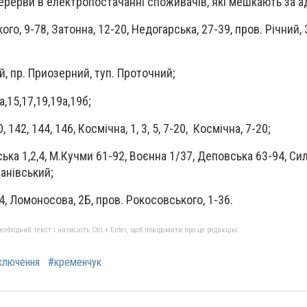
ерерви в електропостачанні споживачів, які мешкають за а
го, 9-78, Затонна, 12-20, Недогарська, 27-39, пров. Річний, 
ий, пр. Приозерний, туп. Проточний
;
а,15,17,19,19а,19б
;
 142, 144, 146, Космічна, 1, 3, 5, 7-20, Космічна, 7-20
;
ька 1,2,4, М.Кучми 61-92, Воєнна 1/37, Деповська 63-94, Сил
ванівський
;
4, Ломоносова, 2Б, пров. Рокосовського, 1-36.
бхідний текст і натисніть Ctrl + Enter, щоб повідомити про це редакцію
ключення
#кременчук