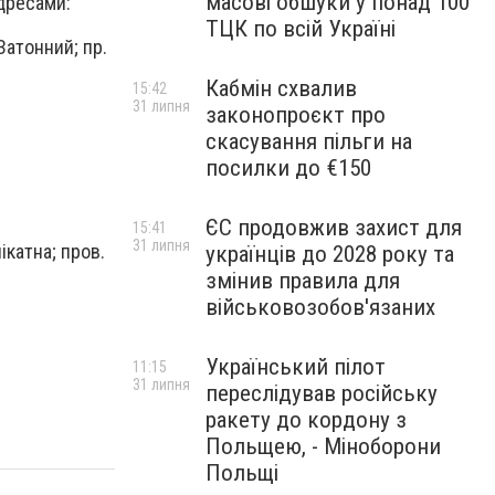
масові обшуки у понад 100
дресами:
ТЦК по всій Україні
Затонний; пр.
Кабмін схвалив
15:42
31 липня
законопроєкт про
скасування пільги на
посилки до €150
ЄС продовжив захист для
15:41
31 липня
ікатна; пров.
українців до 2028 року та
змінив правила для
військовозобов'язаних
Український пілот
11:15
31 липня
переслідував російську
ракету до кордону з
Польщею, - Міноборони
Польщі