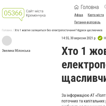
Головна
Афіша
Карта міста
Питання-відповідь
Головна
Хто 1 жовтня залишиться без електропостачання? Адреси щасливчиків
14:55, 30 вересня 2021 р.
Н
Хто 1 жо
Эвелина Яблонська
електроп
щасливчи
За інформацією АТ «Полт
поточних та капітальних