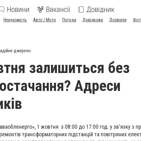
Новини
Вакансії
Довідник
Нерухомість
Авто / Мото
Погода
Довідкова
Дозвілля
Фот
адійне джерело
втня залишиться без
остачання? Адреси
ків
аваобленерго», 1 жовтня з 08:00 до 17:00 год. у зв'язку з 
 ремонтів трансформаторних підстанцій та повітряних еле