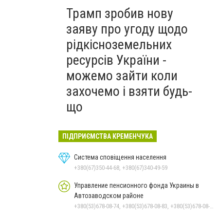
Трамп зробив нову
заяву про угоду щодо
рідкісноземельних
ресурсів України -
можемо зайти коли
захочемо і взяти будь-
що
ПІДПРИЄМСТВА КРЕМЕНЧУКА
Система сповіщення населення
+380(67)350-44-68, +380(67)340-49-59
Управление пенсионного фонда Украины в
Автозаводском районе
+380(53)678-08-74, +380(53)678-08-83, +380(53)678-08-41, +380(53)678-08-86, +380(53)678-09-05