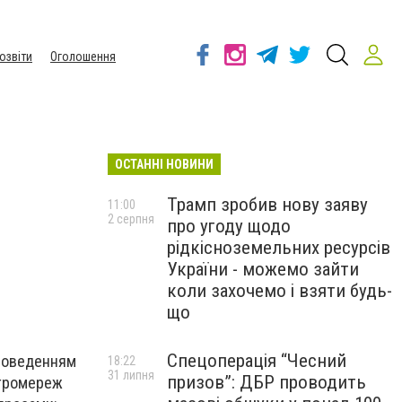
озвіти
Оголошення
ОСТАННІ НОВИНИ
Трамп зробив нову заяву
11:00
2 серпня
про угоду щодо
рідкісноземельних ресурсів
України - можемо зайти
коли захочемо і взяти будь-
що
Спецоперація “Чесний
проведенням
18:22
31 липня
призов”: ДБР проводить
ктромереж