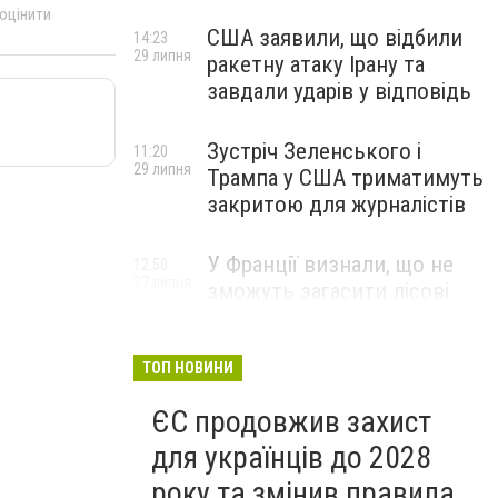
 оцінити
США заявили, що відбили
14:23
29 липня
ракетну атаку Ірану та
завдали ударів у відповідь
Зустріч Зеленського і
11:20
29 липня
Трампа у США триматимуть
закритою для журналістів
У Франції визнали, що не
12:50
27 липня
зможуть загасити лісові
пожежі біля Бордо до осені
ТОП НОВИНИ
ЄС продовжив захист
для українців до 2028
року та змінив правила