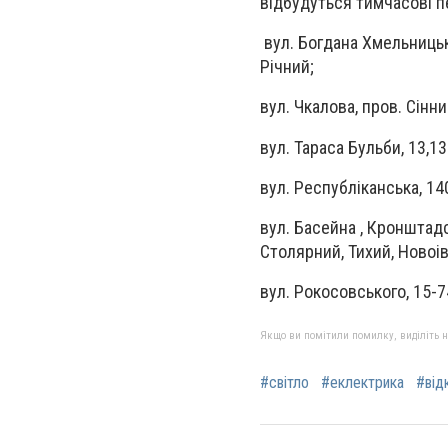
відбудуться тимчасові п
вул.
Богдана Хмельницько
Річний
;
вул. Чкалова, пров. Сінн
вул. Тараса Бульби, 13,13
вул. Республіканська, 140,
вул. Басейна , Кронштадс
Столярний, Тихий, Новоі
вул. Рокосовського, 15-7
Якщо ви помітили помилку, виділіть нео
#світло
#еклектрика
#від