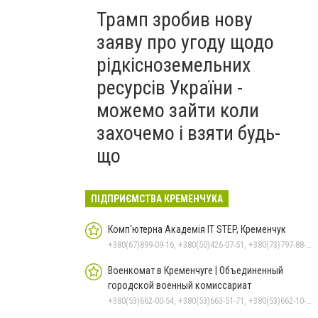
Трамп зробив нову
заяву про угоду щодо
рідкісноземельних
ресурсів України -
можемо зайти коли
захочемо і взяти будь-
що
ПІДПРИЄМСТВА КРЕМЕНЧУКА
Комп'ютерна Академія IT STEP, Кременчук
+380(67)899-09-16, +380(50)426-07-51, +380(73)797-88-17
Военкомат в Кременчуге | Объединенный
городской военный комиссариат
+380(53)662-00-54, +380(53)663-51-71, +380(53)662-10-35