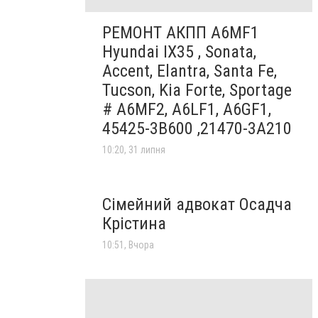
РЕМОНТ АКПП A6MF1
Hyundai IX35 , Sonata,
Accent, Elantra, Santa Fe,
Tucson, Kia Forte, Sportage
# A6MF2, A6LF1, A6GF1,
45425-3B600 ,21470-3A210
10:20, 31 липня
Сімейний адвокат Осадча
Крістина
10:51, Вчора