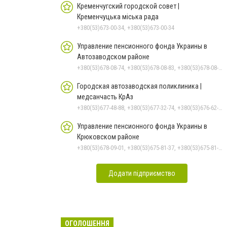
Кременчугский городской совет |
Кременчуцька міська рада
+380(53)673-00-34, +380(53)673-00-34
Управление пенсионного фонда Украины в
Автозаводском районе
+380(53)678-08-74, +380(53)678-08-83, +380(53)678-08-41, +380(53)678-08-86, +380(53)678-09-05
Городская автозаводская поликлиника |
медсанчасть КрАз
+380(53)677-48-88, +380(53)677-32-74, +380(53)676-62-99, +380536766187
Управление пенсионного фонда Украины в
Крюковском районе
+380(53)678-09-01, +380(53)675-81-37, +380(53)675-81-32, +380(53)675-81-40, +380(53)675-81-33, +380(53)675-81-38, +380(53)675-81-31, +380(53)678-08-87
Додати підприємство
ОГОЛОШЕННЯ