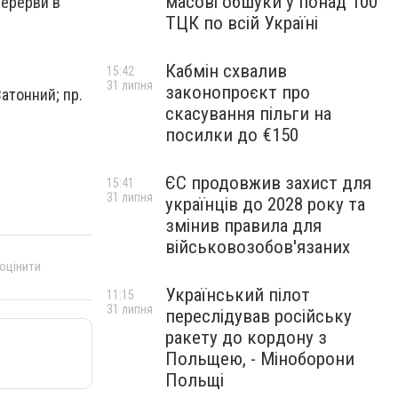
масові обшуки у понад 100
перерви в
ТЦК по всій Україні
Кабмін схвалив
15:42
31 липня
законопроєкт про
Затонний; пр.
скасування пільги на
посилки до €150
ЄС продовжив захист для
15:41
31 липня
українців до 2028 року та
змінив правила для
військовозобов'язаних
 оцінити
Український пілот
11:15
31 липня
переслідував російську
ракету до кордону з
Польщею, - Міноборони
Польщі