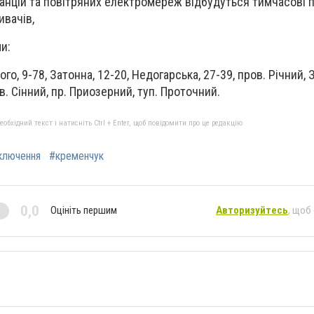
анцій та повітряних електромереж відбудуться тимчасові 
вачів,
и:
о, 9-78, Затонна, 12-20, Недогарська, 27-39, пров. Річний, 
в. Сінний, пр. Приозерний, туп. Проточний.
бхідний текст і натисніть Ctrl + Enter, щоб повідомити про це редакцію
ключення
#кременчук
0,0
Оцініть першим
Авторизуйтесь
, щоб