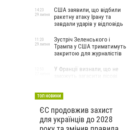
США заявили, що відбили
14:23
29 липня
ракетну атаку Ірану та
завдали ударів у відповідь
Зустріч Зеленського і
11:20
29 липня
Трампа у США триматимуть
закритою для журналістів
У Франції визнали, що не
12:50
27 липня
зможуть загасити лісові
пожежі біля Бордо до осені
ТОП НОВИНИ
ЄС продовжив захист
для українців до 2028
року та змінив правила