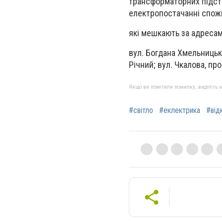
трансформаторних підст
електропостачанні спожи
які мешкають за адресам
вул. Богдана Хмельницьког
Річний; вул. Чкалова, про
Якщо ви помітили помилку, виділіть нео
#світло
#еклектрика
#від