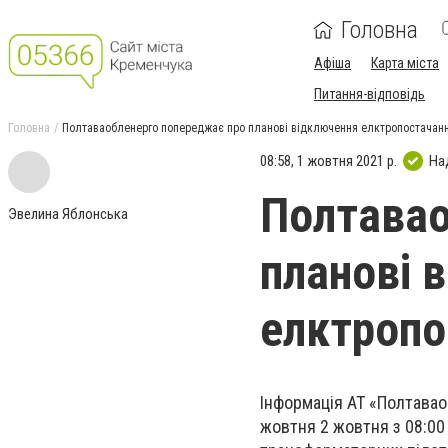
Головна
Афіша
Карта міста
Питання-відповідь
Головна
Полтаваобленерго попереджає про планові відключення елктропостачанн
08:58, 1 жовтня 2021 р.
На
Полтавао
Эвелина Яблонська
планові 
елктропо
Інформація АТ «Полтавао
жовтня 2 жовтня з 08:00 