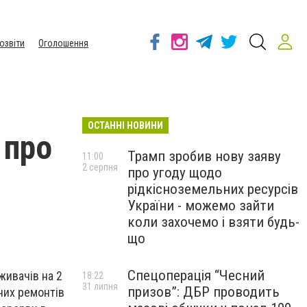
озвіти
Оголошення
ОСТАННІ НОВИНИ
 про
Трамп зробив нову заяву
11:00
2 серпня
про угоду щодо
рідкісноземельних ресурсів
України - можемо зайти
коли захочемо і взяти будь-
що
Спецоперація “Чесний
живачів на 2
18:22
31 липня
призов”: ДБР проводить
ьних ремонтів