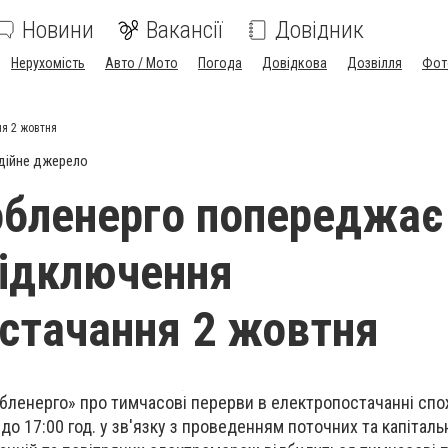
Новини
Вакансії
Довідник
Нерухомість
Авто / Мото
Погода
Довідкова
Дозвілля
Фот
я 2 жовтня
дійне джерело
бленерго попереджає
відключення
стачання 2 жовтня
бленерго» про тимчасові перерви в електропостачанні спо
до 17:00 год. у зв'язку з проведенням поточних та капітал