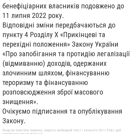
бенефіціарних власників подовжено до
11 липня 2022 року.
Відповідні зміни передбачаються до
пункту 4 Розділу Х «Прикінцеві та
перехідні положення» Закону України
«Про запобігання та протидію легалізації
(відмиванню) доходів, одержаних
злочинним шляхом, фінансуванню
тероризму та фінансуванню
розповсюдження зброї масового
знищення».
Очікуємо підписання та опублікування
Закону.
Якщо ви помітили помилку, виділіть необхідний текст і натисніть Ctrl + Enter, щоб
повідомити про це редакцію