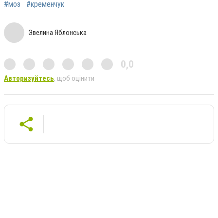
#моз
#кременчук
Эвелина Яблонська
0,0
Авторизуйтесь
, щоб оцінити