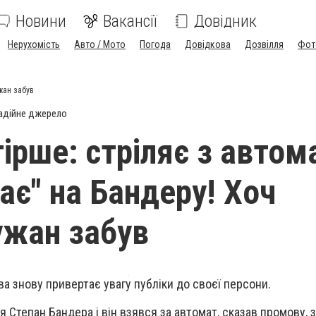
Новини
Вакансії
Довідник
Нерухомість
Авто / Мото
Погода
Довідкова
Дозвілля
Фот
жан забув
адійне джерело
гірше: стріляє з автом
ає" на Бандеру! Хоч
жан забув
ва знову привертає увагу публіки до своєї персони.
 Степан Бандера і він взявся за автомат, сказав промову, 