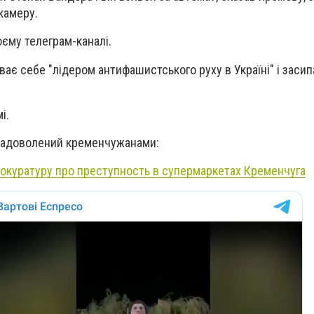
 камеру.
оєму телеграм-каналі.
ває себе "лідером антифашистського руху в Україні" і заси
і.
езадоволений кременчужанами:
рокуратуру про преступность в супермаркетах Кременчуга