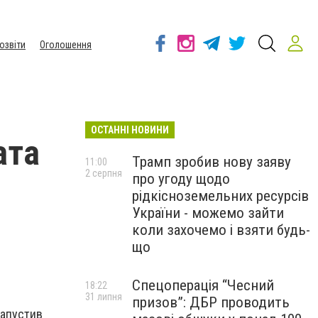
озвіти
Оголошення
ОСТАННІ НОВИНИ
ата
Трамп зробив нову заяву
11:00
2 серпня
про угоду щодо
рідкісноземельних ресурсів
України - можемо зайти
коли захочемо і взяти будь-
що
Спецоперація “Чесний
18:22
31 липня
призов”: ДБР проводить
запустив