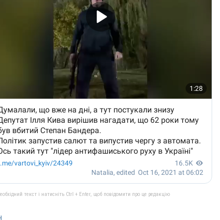
бхідний текст і натисніть Ctrl + Enter, щоб повідомити про це редакцію
н