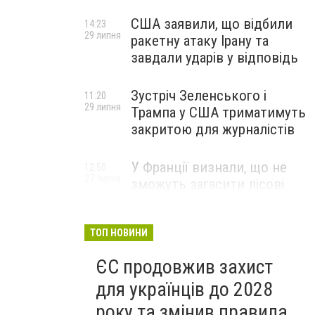
США заявили, що відбили
14:23
29 липня
ракетну атаку Ірану та
завдали ударів у відповідь
Зустріч Зеленського і
11:20
29 липня
Трампа у США триматимуть
закритою для журналістів
У Франції визнали, що не
12:50
27 липня
зможуть загасити лісові
пожежі біля Бордо до осені
ТОП НОВИНИ
ЄС продовжив захист
для українців до 2028
року та змінив правила