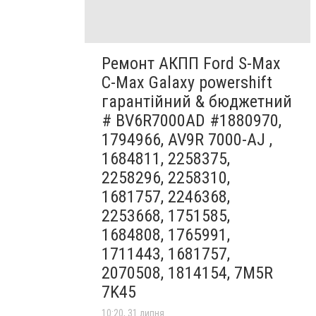
Ремонт АКПП Ford S-Max
C-Max Galaxy powershift
гарантійний & бюджетний
# BV6R7000AD #1880970,
1794966, AV9R 7000-AJ ,
1684811, 2258375,
2258296, 2258310,
1681757, 2246368,
2253668, 1751585,
1684808, 1765991,
1711443, 1681757,
2070508, 1814154, 7M5R
7K45
10:20, 31 липня