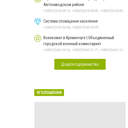
Автозаводском районе
+380(53)678-08-74, +380(53)678-08-83, +380(53)678-08-41, +380(53)678-08-86, +380(53)678-09-05
Система сповіщення населення
+380(67)350-44-68, +380(67)340-49-59
Военкомат в Кременчуге | Объединенный
городской военный комиссариат
+380(53)662-00-54, +380(53)663-51-71, +380(53)662-10-35
Додати підприємство
ОГОЛОШЕННЯ