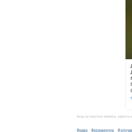
Якщо ви помітили помилку, виділіть нео
#кива
#кременчук
#злочи