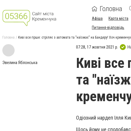
Головна
Афіша
Карта міста
Питання-відповідь
Головна
Киві все гірше: стріляє з автомата та "наїзжає" на Бандеру! Хоч кременчу
07:28, 17 жовтня 2021 р.
Н
Киві все 
Эвелина Яблонська
та "наїзж
кременчу
Одіозний нардеп Ілля Ки
Щось йому не сподобався