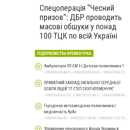
Спецоперація “Чесний
призов”: ДБР проводить
масові обшуки у понад
100 ТЦК по всій Україні
ПІДПРИЄМСТВА КРЕМЕНЧУКА
Амбулаторія ЗП-СМ 5 | Детская поликлиника 1
+380(53)675-84-19, +380(50)356-94-69, +380(67)540-73-87
ПРИВАТНИЙ ЗАКЛАД ЗАГАЛЬНОЇ СЕРЕДНЬОЇ
ОСВІТИ ЛІЦЕЙ "ІТ СТЕП СКУЛ КРЕМЕНЧУК"
+380(50)426-07-51, +380(73)797-88-17, +380(67)899-09-16
Городская автозаводская поликлиника |
медсанчасть КрАз
+380536766187, +380(53)677-48-88, +380(53)677-32-74, +380(53)676-62-99
Управление пенсионного фонда Украины в