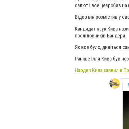
салют і все цезробив на
Відео він розмістив у св
Кандидат наук Кива нази
послідовників Бандери.
Як все було, дивіться сам
Раніше Ілля Кива був н
Нардеп Кива заявил в П