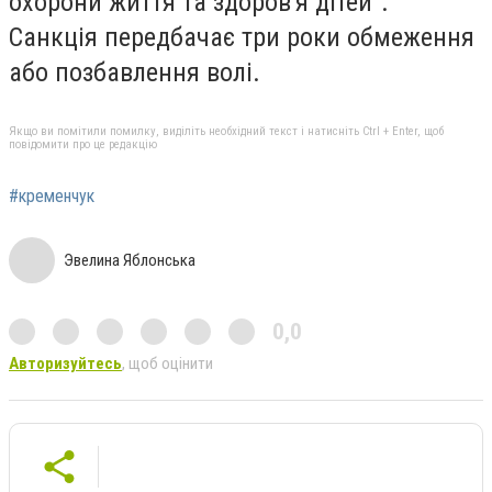
охорони життя та здоров'я дітей".
Санкція передбачає три роки обмеження
або позбавлення волі.
Якщо ви помітили помилку, виділіть необхідний текст і натисніть Ctrl + Enter, щоб
повідомити про це редакцію
#кременчук
Эвелина Яблонська
0,0
Авторизуйтесь
, щоб оцінити