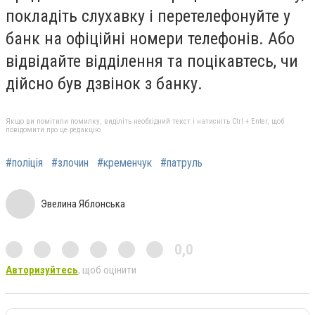
покладіть слухавку і перетелефонуйте у
банк на офіційні номери телефонів. Або
відвідайте відділення та поцікавтесь, чи
дійсно був дзвінок з банку.
Якщо ви помітили помилку, виділіть необхідний текст і натисніть Ctrl + Enter, щоб
повідомити про це редакцію
#поліція
#злочин
#кременчук
#патруль
Эвелина Яблонська
0,0
Авторизуйтесь
, щоб оцінити