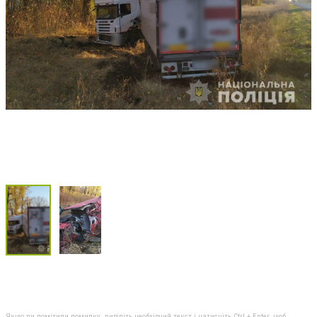
Якщо ви помітили помилку, виділіть необхідний текст і натисніть Ctrl + Enter, щоб