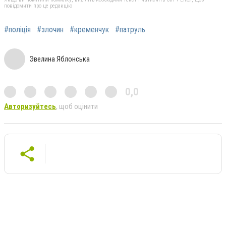
повідомити про це редакцію
#поліція
#злочин
#кременчук
#патруль
Эвелина Яблонська
0,0
Авторизуйтесь
, щоб оцінити