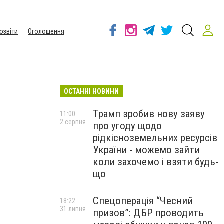
озвіти
Оголошення
ОСТАННІ НОВИНИ
Трамп зробив нову заяву
11:00
2 серпня
про угоду щодо
рідкісноземельних ресурсів
України - можемо зайти
коли захочемо і взяти будь-
що
Спецоперація “Чесний
18:22
31 липня
призов”: ДБР проводить