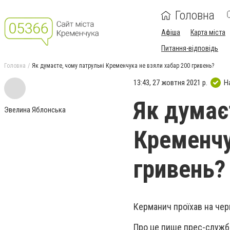
Головна
Афіша
Карта міста
Питання-відповідь
Головна
Як думаєте, чому патрульні Кременчука не взяли хабар 200 гривень?
13:43, 27 жовтня 2021 р.
Н
Як думає
Эвелина Яблонська
Кременчу
гривень?
Керманич проїхав на чер
Про це пише прес-служба