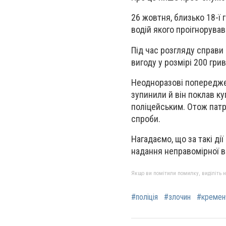
26 жовтня, близько 18-ї 
водій якого проігнорува
Під час розгляду справи
вигоду у розмірі 200 гри
Неодноразові попереджен
зупинили й він поклав к
поліцейським. Отож патр
спроби.
Нагадаємо, що за такі дії
надання неправомірної в
Якщо ви помітили помилку, виділіть нео
#поліція
#злочин
#кремен