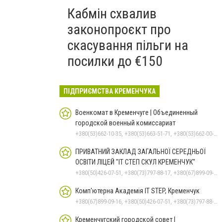
Кабмін схвалив
законопроєкт про
скасування пільги на
посилки до €150
ПІДПРИЄМСТВА КРЕМЕНЧУКА
Военкомат в Кременчуге | Объединенный
городской военный комиссариат
+380(53)662-10-35, +380(53)663-51-71, +380(53)662-00-54
ПРИВАТНИЙ ЗАКЛАД ЗАГАЛЬНОЇ СЕРЕДНЬОЇ
ОСВІТИ ЛІЦЕЙ "ІТ СТЕП СКУЛ КРЕМЕНЧУК"
+380(50)426-07-51, +380(73)797-88-17, +380(67)899-09-16
Комп'ютерна Академія IT STEP, Кременчук
+380(67)899-09-16, +380(50)426-07-51, +380(73)797-88-17
Кременчугский городской совет |