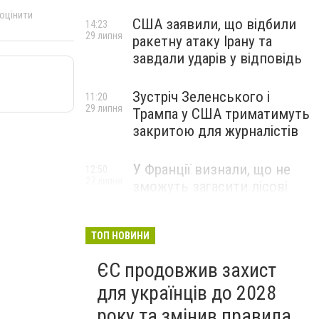
 оцінити
США заявили, що відбили
14:23
29 липня
ракетну атаку Ірану та
завдали ударів у відповідь
Зустріч Зеленського і
11:20
29 липня
Трампа у США триматимуть
закритою для журналістів
У Франції визнали, що не
12:50
27 липня
зможуть загасити лісові
пожежі біля Бордо до осені
ТОП НОВИНИ
ЄС продовжив захист
для українців до 2028
року та змінив правила