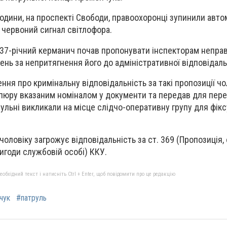
години, на проспекті Свободи, правоохоронці зупинили авто
в червоний сигнал світлофора.
 37-річний керманич почав пропонувати інспекторам непра
вень за непритягнення його до адміністративної відповідаль
ня про кримінальну відповідальність за такі пропозиції чо
упюру вказаним номіналом у документи та передав для пере
ульні викликали на місце слідчо-оперативну групу для фік
 чоловіку загрожує відповідальність за ст. 369 (Пропозиція,
игоди службовій особі) ККУ.
бхідний текст і натисніть Ctrl + Enter, щоб повідомити про це редакцію
чук
#патруль