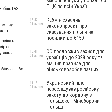
масові обшуки у понад 100
ТЦК по всій Україні
мобіль ГАЗ,
Кабмін схвалив
15:42
31 липня
вомірну
законопроєкт про
ності.
скасування пільги на
посилки до €150
ловіка не
вірки
ЄС продовжив захист для
15:41
сування
31 липня
українців до 2028 року та
змінив правила для
 обіцянка або
військовозобов'язаних
Український пілот
11:15
31 липня
переслідував російську
ракету до кордону з
Польщею, - Міноборони
Польщі