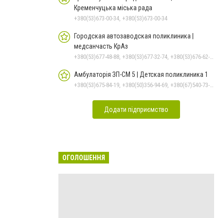
Кременчуцька міська рада
+380(53)673-00-34, +380(53)673-00-34
Городская автозаводская поликлиника |
медсанчасть КрАз
+380(53)677-48-88, +380(53)677-32-74, +380(53)676-62-99, +380536766187
Амбулаторія ЗП-СМ 5 | Детская поликлиника 1
+380(53)675-84-19, +380(50)356-94-69, +380(67)540-73-87
Додати підприємство
ОГОЛОШЕННЯ