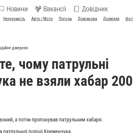
Новини
Вакансії
Довідник
Нерухомість
Авто / Мото
Погода
Довідкова
Дозвілля
Фот
адійне джерело
те, чому патрульні
ка не взяли хабар 200
воний, а потім пропонував патрульним хабаря.
 патрульної поліції Кременчука.