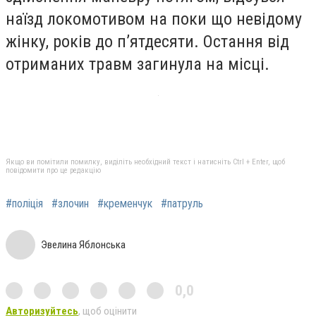
наїзд локомотивом на поки що невідому
жінку, років до п’ятдесяти. Остання від
отриманих травм загинула на місці.
Якщо ви помітили помилку, виділіть необхідний текст і натисніть Ctrl + Enter, щоб
повідомити про це редакцію
#поліція
#злочин
#кременчук
#патруль
Эвелина Яблонська
0,0
Авторизуйтесь
, щоб оцінити