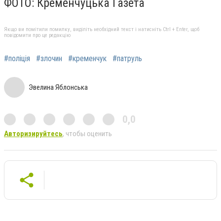
ФОТО: Кременчуцька Газета
Якщо ви помітили помилку, виділіть необхідний текст і натисніть Ctrl + Enter, щоб
повідомити про це редакцію
#поліція
#злочин
#кременчук
#патруль
Эвелина Яблонська
0,0
Авторизируйтесь
, чтобы оценить