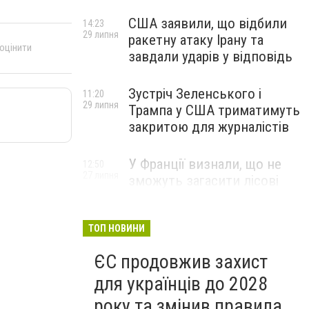
США заявили, що відбили
14:23
29 липня
ракетну атаку Ірану та
 оцінити
завдали ударів у відповідь
Зустріч Зеленського і
11:20
29 липня
Трампа у США триматимуть
закритою для журналістів
У Франції визнали, що не
12:50
27 липня
зможуть загасити лісові
пожежі біля Бордо до осені
ТОП НОВИНИ
ЄС продовжив захист
для українців до 2028
року та змінив правила