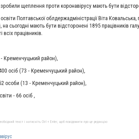
не зробили щеплення проти коронавірусу мають бути відстор
освіти Полтавської облдержадміністрації Віта Ковальська, 
, на сьогодні мають бути відсторонені 1895 працівників галу
і всіх працівників.
 - Кременчуцький район),
400 осіб (73 - Кременчуцький район),
52 особи (13 - Кременчуцький район),
віти - 66 осіб ,
бхідний текст і натисніть Ctrl + Enter, щоб повідомити про це редакцію
авірус