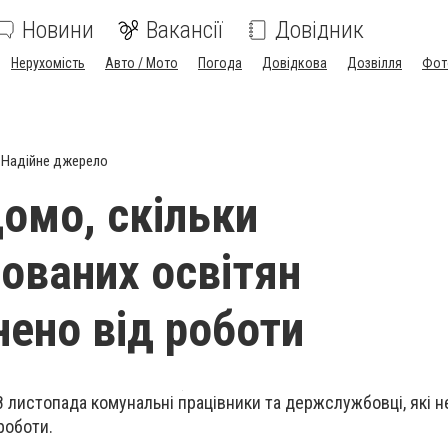
Новини
Вакансії
Довідник
Нерухомість
Авто / Мото
Погода
Довідкова
Дозвілля
Фот
Надійне джерело
домо, скільки
ованих освітян
нено від роботи
8 листопада комунальні працівники та держслужбовці, які н
роботи.