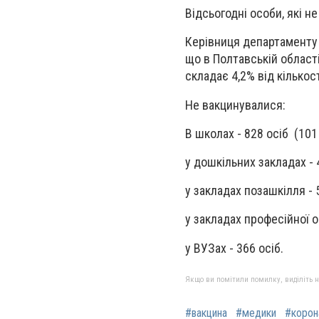
Відсьогодні особи, які 
Керівниця департаменту 
що в Полтавській області
складає 4,2% від кількост
Не вакцинувалися:
В школах - 828 осіб (101
у дошкільних закладах - 
у закладах позашкілля - 
у закладах професійної ос
у ВУЗах - 366 осіб.
Якщо ви помітили помилку, виділіть нео
#вакцина
#медики
#корон