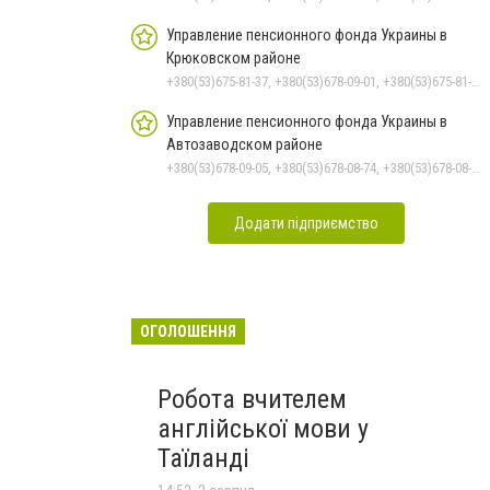
Управление пенсионного фонда Украины в
Крюковском районе
+380(53)675-81-37, +380(53)678-09-01, +380(53)675-81-32, +380(53)675-81-40, +380(53)675-81-33, +380(53)675-81-38, +380(53)675-81-31, +380(53)678-08-87
Управление пенсионного фонда Украины в
Автозаводском районе
+380(53)678-09-05, +380(53)678-08-74, +380(53)678-08-83, +380(53)678-08-41, +380(53)678-08-86
Додати підприємство
ОГОЛОШЕННЯ
Робота вчителем
англійської мови у
Таїланді