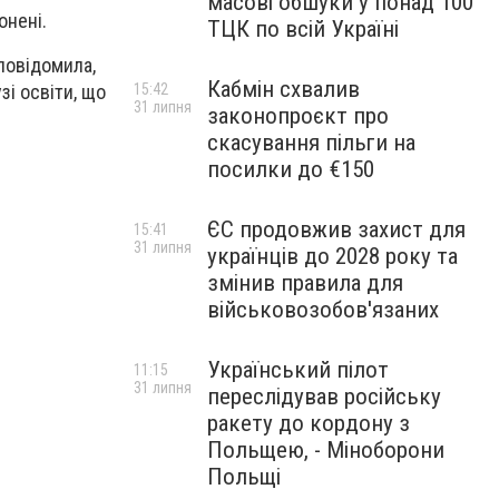
масові обшуки у понад 100
онені.
ТЦК по всій Україні
повідомила,
Кабмін схвалив
15:42
зі освіти, що
31 липня
законопроєкт про
скасування пільги на
посилки до €150
ЄС продовжив захист для
15:41
31 липня
українців до 2028 року та
змінив правила для
військовозобов'язаних
Український пілот
11:15
31 липня
переслідував російську
ракету до кордону з
Польщею, - Міноборони
Польщі