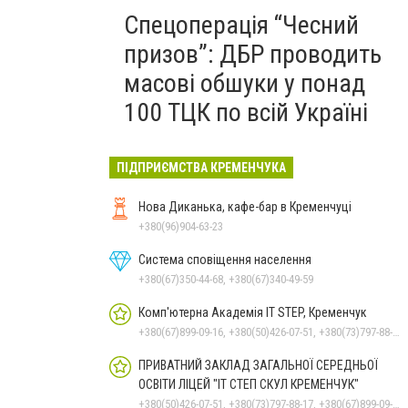
Спецоперація “Чесний
призов”: ДБР проводить
масові обшуки у понад
100 ТЦК по всій Україні
ПІДПРИЄМСТВА КРЕМЕНЧУКА
Нова Диканька, кафе-бар в Кременчуці
+380(96)904-63-23
Система сповіщення населення
+380(67)350-44-68, +380(67)340-49-59
Комп'ютерна Академія IT STEP, Кременчук
+380(67)899-09-16, +380(50)426-07-51, +380(73)797-88-17
ПРИВАТНИЙ ЗАКЛАД ЗАГАЛЬНОЇ СЕРЕДНЬОЇ
ОСВІТИ ЛІЦЕЙ "ІТ СТЕП СКУЛ КРЕМЕНЧУК"
+380(50)426-07-51, +380(73)797-88-17, +380(67)899-09-16