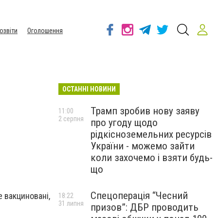
озвіти
Оголошення
ОСТАННІ НОВИНИ
Трамп зробив нову заяву
11:00
2 серпня
про угоду щодо
рідкісноземельних ресурсів
України - можемо зайти
коли захочемо і взяти будь-
що
Спецоперація “Чесний
е вакциновані,
18:22
31 липня
призов”: ДБР проводить