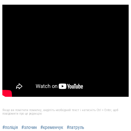
Якщо ви помітили помилку, виділіть необхідний текст і натисніть Ctrl + Enter, щоб
повідомити про це редакцію
#поліція
#злочин
#кременчук
#патруль