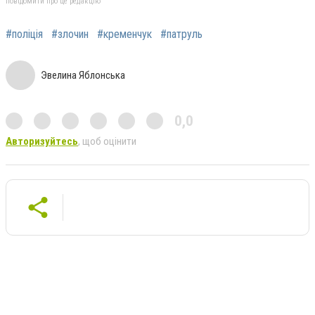
повідомити про це редакцію
#поліція
#злочин
#кременчук
#патруль
Эвелина Яблонська
0,0
Авторизуйтесь
, щоб оцінити