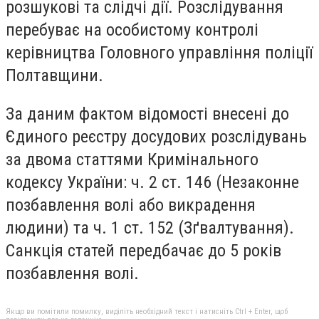
розшукові та слідчі дії. Розслідування
перебуває на особистому контролі
керівництва Головного управління поліції
Полтавщини.
За даним фактом відомості внесені до
Єдиного реєстру досудових розслідувань
за двома статтями Кримінального
кодексу України: ч. 2 ст. 146 (Незаконне
позбавлення волі або викрадення
людини) та ч. 1 ст. 152 (Зґвалтування).
Санкція статей передбачає до 5 років
позбавлення волі.
Якщо ви помітили помилку, виділіть необхідний текст і натисніть Ctrl + Enter, щоб