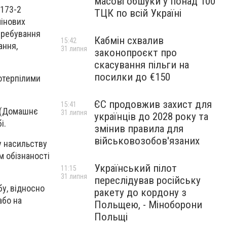
масові обшуки у понад 100
 173-2
ТЦК по всій Україні
мінових
еребування
Кабмін схвалив
15:42
ання,
31 липня
законопроєкт про
скасування пільги на
посилки до €150
потерпілими
ЄС продовжив захист для
15:41
1 (Домашнє
31 липня
українців до 2028 року та
і.
змінив правила для
військовозобов'язаних
у насильству
м обізнаності
Український пілот
11:15
31 липня
переслідував російську
у, відносно
ракету до кордону з
або на
Польщею, - Міноборони
Польщі