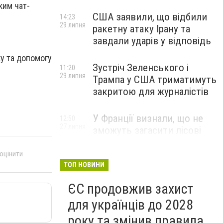
ким чат-
США заявили, що відбили
14:23
29 липня
ракетну атаку Ірану та
завдали ударів у відповідь
у та допомогу
Зустріч Зеленського і
11:20
29 липня
Трампа у США триматимуть
закритою для журналістів
У Франції визнали, що не
12:50
27 липня
зможуть загасити лісові
пожежі біля Бордо до осені
 оцінити
ТОП НОВИНИ
ЄС продовжив захист
для українців до 2028
року та змінив правила