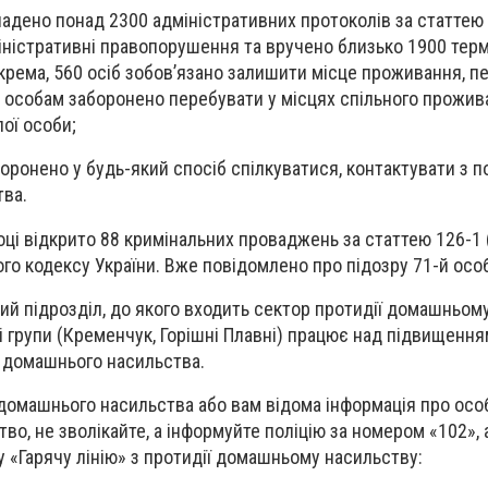
адено понад 2300 адміністративних протоколів за статтею
іністративні правопорушення та вручено близько 1900 тер
крема, 560 осіб зобов’язано залишити місце проживання, п
 особам заборонено перебувати у місцях спільного прожив
ої особи;
оронено у будь-який спосіб спілкуватися, контактувати з 
тва.
році відкрито 88 кримінальних проваджень за статтею 126-
го кодексу України. Вже повідомлено про підозру 71-й особ
ий підрозділ, до якого входить сектор протидії домашньом
і групи (Кременчук, Горішні Плавні) працює над підвищення
 домашнього насильства.
омашнього насильства або вам відома інформація про особ
во, не зволікайте, а інформуйте поліцію за номером «102», 
 «Гарячу лінію» з протидії домашньому насильству: