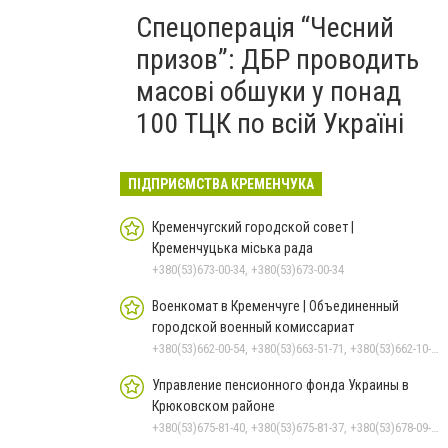
Спецоперація “Чесний
призов”: ДБР проводить
масові обшуки у понад
100 ТЦК по всій Україні
ПІДПРИЄМСТВА КРЕМЕНЧУКА
Кременчугский городской совет |
Кременчуцька міська рада
+380(53)673-00-34, +380(53)673-00-34
Военкомат в Кременчуге | Объединенный
городской военный комиссариат
+380(53)662-00-54, +380(53)663-51-71, +380(53)662-10-35
Управление пенсионного фонда Украины в
Крюковском районе
+380(53)675-81-40, +380(53)675-81-37, +380(53)678-09-01, +380(53)675-81-32, +380(53)675-81-33, +380(53)675-81-38, +380(53)675-81-31, +380(53)678-08-87