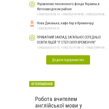
Управление пенсионного фонда Украины в
Автозаводском районе
+380(53)678-08-74, +380(53)678-08-83, +380(53)678-08-41, +380(53)678-08-86, +380(53)678-09-05
Нова Диканька, кафе-бар в Кременчуці
+380(96)904-63-23
ПРИВАТНИЙ ЗАКЛАД ЗАГАЛЬНОЇ СЕРЕДНЬОЇ
ОСВІТИ ЛІЦЕЙ "ІТ СТЕП СКУЛ КРЕМЕНЧУК"
+380(50)426-07-51, +380(73)797-88-17, +380(67)899-09-16
Додати підприємство
ОГОЛОШЕННЯ
Робота вчителем
англійської мови у