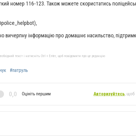
откий номер 116-123. Також можете скористатись поліцейсь
olice_helpbot),
но вичерпну інформацію про домашнє насильство, підтримк
бхідний текст і натисніть Ctrl + Enter, щоб повідомити про це редакцію
чук
#патруль
0,0
Оцініть першим
Авторизуйтесь
, щоб