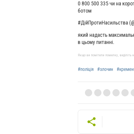
0 800 500 335 чи на кор
ботом
#ДійПротиНасильства (@p
який надасть максималь
в цьому питанні.
Якщо ви помітили помилку, виділіть нео
#поліція
#злочин
#кремен