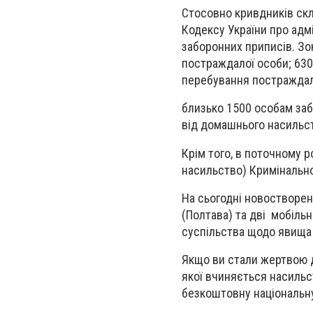
Стосовно кривдників скл
Кодексу України про адм
заборонних приписів. Зо
постраждалої особи; 630
перебування постраждал
близько 1500 особам заб
від домашнього насильс
Крім того, в поточному 
насильство) Кримінально
На сьогодні новостворен
(Полтава) та дві мобільн
суспільства щодо явища
Якщо ви стали жертвою д
якої вчиняється насильст
безкоштовну національну