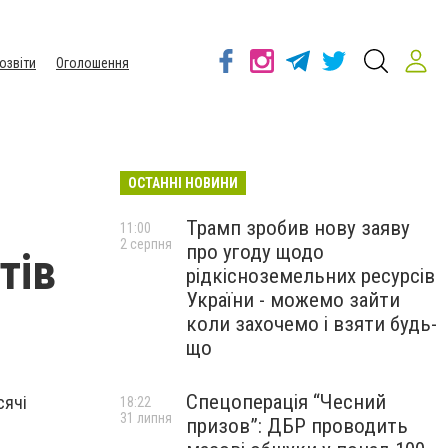
озвіти
Оголошення
ОСТАННІ НОВИНИ
Трамп зробив нову заяву
11:00
2 серпня
про угоду щодо
тів
рідкісноземельних ресурсів
України - можемо зайти
коли захочемо і взяти будь-
що
Спецоперація “Чесний
сячі
18:22
31 липня
призов”: ДБР проводить