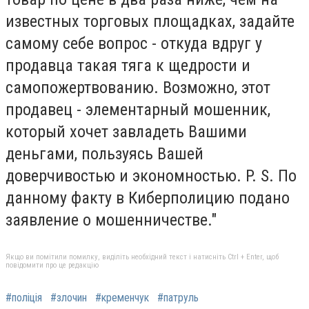
известных торговых площадках, задайте
самому себе вопрос - откуда вдруг у
продавца такая тяга к щедрости и
самопожертвованию. Возможно, этот
продавец - элементарный мошенник,
который хочет завладеть Вашими
деньгами, пользуясь Вашей
доверчивостью и экономностью. P. S. По
данному факту в Киберполицию подано
заявление о мошенничестве."
Якщо ви помітили помилку, виділіть необхідний текст і натисніть Ctrl + Enter, щоб
повідомити про це редакцію
#поліція
#злочин
#кременчук
#патруль